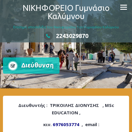
Skip
ΝΙΚΗΦΟΡΕΙΟ Γυμνάσιο
to
Καλύμνου
content
Επίσημη ιστοσελίδα του Νικηφορείου 1ου Γυμνασίου Καλύμνου
2243029870
Διεύθυνση
Διευθυντής : ΤΡΙΚΟΙΛΗΣ ΔΙΟΝΥΣΗΣ , MSc
EDUCATION ,
κιν.
6976053774
, email :